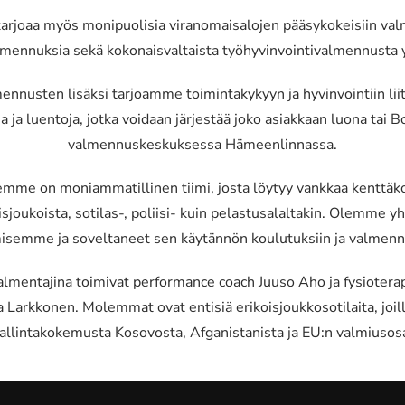
rjoaa myös monipuolisia viranomaisalojen pääsykokeisiin val
mennuksia sekä kokonaisvaltaista työhyvinvointivalmennusta yr
ennusten lisäksi tarjoamme toimintakykyyn ja hyvinvointiin liit
a ja luentoja, jotka voidaan järjestää joko asiakkaan luona tai 
valmennuskeskuksessa Hämeenlinnassa.
mme on moniammatillinen tiimi, josta löytyy vankkaa kenttä
oisjoukoista, sotilas-, poliisi- kuin pelastusalaltakin. Olemme y
isemme ja soveltaneet sen käytännön koulutuksiin ja valmennu
lmentajina toimivat performance coach Juuso Aho ja fysiotera
Larkkonen. Molemmat ovat entisiä erikoisjoukkosotilaita, joi
hallintakokemusta Kosovosta, Afganistanista ja EU:n valmiusos