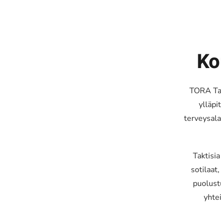
Ko
TORA Tac
ylläpi
terveysal
Taktisia
sotilaat,
puolust
yhte