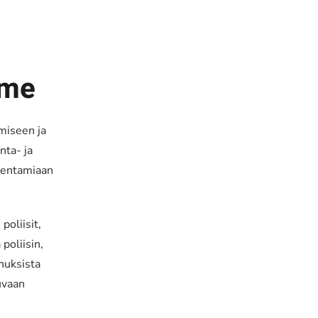
mme
miseen ja
nta- ja
mentamiaan
poliisit,
 poliisin,
nuksista
uvaan