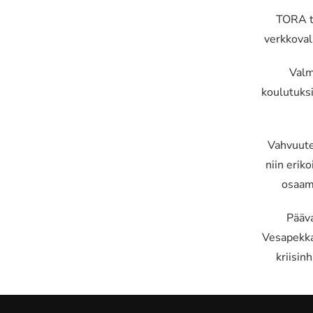
TORA ta
verkkoval
Valm
koulutuksi
Vahvuute
niin erik
osaam
Pääva
Vesapekka 
kriisin