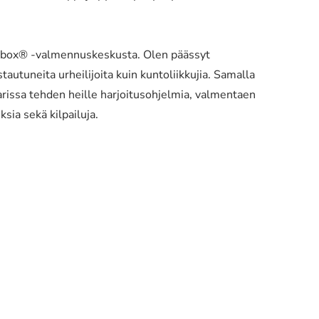
inbox® -valmennuskeskusta. Olen päässyt
utuneita urheilijoita kuin kuntoliikkujia. Samalla
issa tehden heille harjoitusohjelmia, valmentaen
ksia sekä kilpailuja.