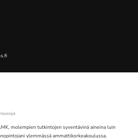
s.fi
aneuvoja
 AMK, molempien tutkintojen syventävinä aineina luin
janopintojani ylemmässä ammattikorkeakoulussa.