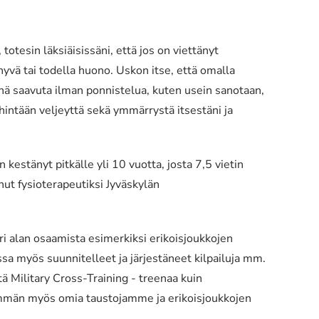
totesin läksiäisissäni, että jos on viettänyt
hyvä tai todella huono. Uskon itse, että omalla
kinä saavuta ilman ponnistelua, kuten usein sanotaan,
ähintään veljeyttä sekä ymmärrystä itsestäni ja
n kestänyt pitkälle yli 10 vuotta, josta 7,5 vietin
ut fysioterapeutiksi Jyväskylän
i alan osaamista esimerkiksi erikoisjoukkojen
a myös suunnitelleet ja järjestäneet kilpailuja mm.
tä Military Cross-Training - treenaa kuin
nemmän myös omia taustojamme ja erikoisjoukkojen