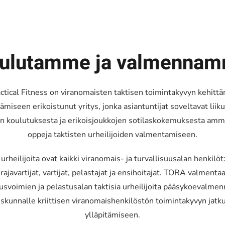
ulutamme ja valmenna
tical Fitness on viranomaisten taktisen toimintakyvyn kehittä
tämiseen erikoistunut yritys, jonka asiantuntijat soveltavat liiku
an koulutuksesta ja erikoisjoukkojen sotilaskokemuksesta am
oppeja taktisten urheilijoiden valmentamiseen.
 urheilijoita ovat kaikki viranomais- ja turvallisuusalan henkilöt: 
 rajavartijat, vartijat, pelastajat ja ensihoitajat. TORA valmentaa
usvoimien ja pelastusalan taktisia urheilijoita pääsykoevalmen
iskunnalle kriittisen viranomaishenkilöstön toimintakyvyn jatk
ylläpitämiseen.