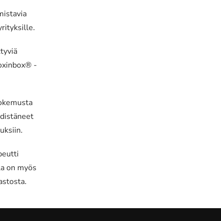
mistavia
ityksille.
tyviä
Boxinbox® -
kokemusta
hdistäneet
ksiin.
peutti
lla on myös
astosta.