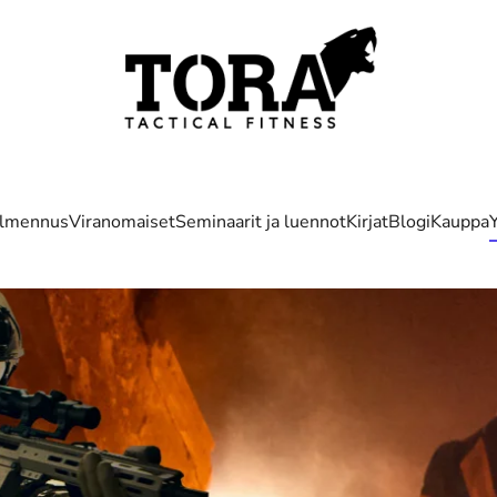
almennus
Viranomaiset
Seminaarit ja luennot
Kirjat
Blogi
Kauppa