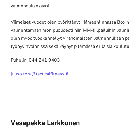
valmennuksessani.
Viimeiset vuodet olen pyörittänyt Hämeenlinnassa Box
valmentamaan monipuolisesti niin MM-kilpailuihin valmista
olen myös työskennellyt viranomaisten valmennuksen par
työhyvinvoinnissa sekä käynyt pitämässä erilaisia koulutu
Puhelin: 044 241 9403
juuso.tora@tacticalfitness.fi
Vesapekka Larkkonen