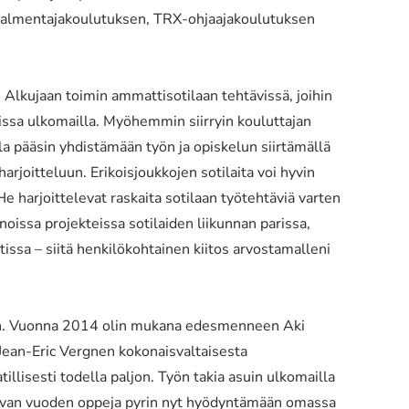
valmentajakoulutuksen, TRX-ohjaajakoulutuksen
lkujaan toimin ammattisotilaan tehtävissä, joihin
eissa ulkomailla. Myöhemmin siirryin kouluttajan
la pääsin yhdistämään työn ja opiskelun siirtämällä
rjoitteluun. Erikoisjoukkojen sotilaita voi hyvin
e harjoittelevat raskaita sotilaan työtehtäviä varten
noissa projekteissa sotilaiden liikunnan parissa,
issa – siitä henkilökohtainen kiitos arvostamalleni
iin. Vuonna 2014 olin mukana edesmenneen Aki
Jean-Eric Vergnen kokonaisvaltaisesta
llisesti todella paljon. Työn takia asuin ulkomailla
tavan vuoden oppeja pyrin nyt hyödyntämään omassa