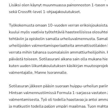
Lisäksi olen käynyt muunmuassa painonnoston 1-tason 
sekä Crossfit-level 1-ohjaajakoulutukset.
Työkokemusta omaan 10-vuoden verran erikoisjoukoista. A
kuului myös vaativia työtehtäviä haasteellisissa olosuht
tehtäviin ja opiskelin samalla urheiluvalmennusta. Samal
urheilijoiden valmentamisperiaatteita ammattisotilaiden ha
verrata mihin tahansa suomalaisiin ammattiurheilijoihin. H
päivästä toiseen. Sotilasurani aikana sain olla mukana hie
kuten uuden liikuntakoulutuksen käsikirjan muutosprojekt
valmentajalle, Manne Isorannalle.
Sotilasuran jälkeen pääsin suoraan huippu-urheilun par
Hintsan valmennustiimissä Formula 1-sarjassa vastaten 
valmentamisesta. Työ oli todella haastavaa ja antoi ammati
ja matkustin todella paljon ympäri maailmaa. Tuon mah