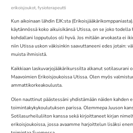
erikoisjoukot, fysioterapeutti
Kun aikoinaan lähdin EJK:sta (Erikoisjääkärikomppaniasta), 
käytännössä koko aikuisikänsä Utissa, on se joko todella 
kohdallani lopputulos oli hyvä. Jos mitään arvokasta ei i
niin Utissa uskon väkisinkin saavuttaneeni edes jotain: v
muista ihmisistä.
Kaikkiaan laskuvarjojääkärikurssilta alkanut sotilasurani o
Maavoimien Erikoisjoukoissa Utissa. Olen myös valmistun
ammattikorkeakoulusta.
Olen nauttinut päästessäni yhdistämään näiden kahden er
toimintakykykoulutuksen parissa. Olemmepa Juuson kanss
Sotilasurheiluliiton kanssa sekä kirjoittaneet kirjan nimel
erikoisjoukoissa, jossa avaamme harjoittelun lisäksi e
toimintaa Suomessa.