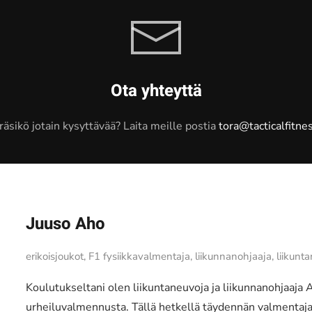
Ota yhteyttä
äsikö jotain kysyttävää? Laita meille postia
tora@tacticalfitnes
Juuso Aho
erikoisjoukot, F1 fysiikkavalmentaja, liikunnanohjaaja, liikunt
Koulutukseltani olen liikuntaneuvoja ja liikunnanohjaaja
urheiluvalmennusta. Tällä hetkellä täydennän valmenta